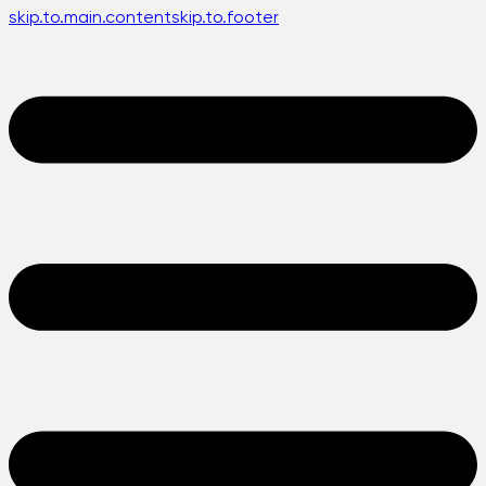
skip.to.main.content
skip.to.footer